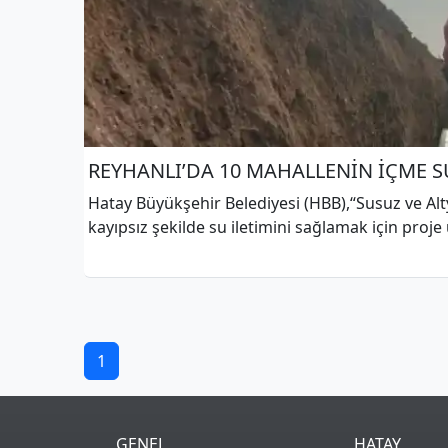
REYHANLI’DA 10 MAHALLENİN İÇME SU
Hatay Büyükşehir Belediyesi (HBB),“Susuz ve Alty
kayıpsız şekilde su iletimini sağlamak için pr
1
GENEL
HATAY