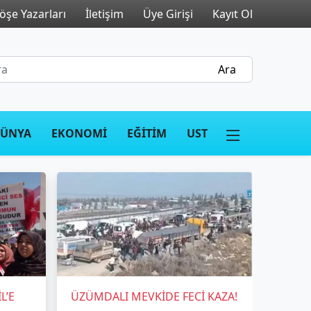
öşe Yazarları
İletişim
Üye Girişi
Kayıt Ol
ÜNYA
EKONOMİ
EĞİTİM
UST
L’E
ÜZÜMDALI MEVKİDE FECİ KAZA!