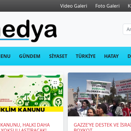
Video Galeri
Foto Galeri
K
ENU
GÜNDEM
SİYASET
TÜRKİYE
HATAY
D
 KANUNU, HALKI DAHA
GAZZE’YE DESTEK VE İSRAİ
 YOKSULLAŞTIRACAK!
BOYKOT...