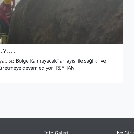
YU...
apısız Bölge Kalmayacak” anlayışı ile sağlıklı ve
oje üretmeye devam ediyor. REYHAN
Foto Galeri
Üye Giri